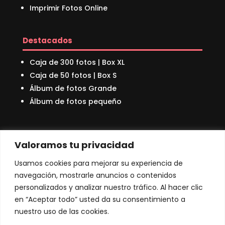
Imprimir Fotos Online
Destacados
Caja de 300 fotos | Box XL
Caja de 50 fotos | Box S
Álbum de fotos Grande
Álbum de fotos pequeño
Sobre nosotros
Valoramos tu privacidad
Quienes Somos
Usamos cookies para mejorar su experiencia de
Nuestro Bosque
navegación, mostrarle anuncios o contenidos
Preguntas Frecuentes
personalizados y analizar nuestro tráfico. Al hacer clic
Blog
en “Aceptar todo” usted da su consentimiento a
Contacto
nuestro uso de las cookies.