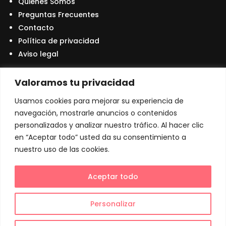
Quienes Somos
Preguntas Frecuentes
Contacto
Política de privacidad
Aviso legal
Valoramos tu privacidad
Contáctanos
Usamos cookies para mejorar su experiencia de
navegación, mostrarle anuncios o contenidos
+34 931 59 50 85

personalizados y analizar nuestro tráfico. Al hacer clic
info@kioskobox.com

en “Aceptar todo” usted da su consentimiento a
nuestro uso de las cookies.
Carrer de Roger de flor, 73 08401 Granollers

Aceptar todo
Copyright © 2024 – Ranking Online – Agencia de
marketing española
Personalizar
Aviso Legal
•
Políticas de privacidad
•
Políticas de Cookies