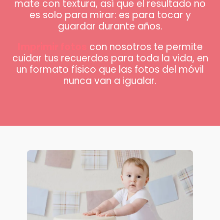
mate con textura, así que el resultado no
es solo para mirar: es para tocar y
guardar durante años.
Imprimir fotos
con nosotros te permite
cuidar tus recuerdos para toda la vida, en
un formato físico que las fotos del móvil
nunca van a igualar.