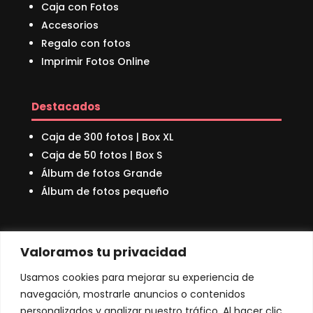
Caja con Fotos
Accesorios
Regalo con fotos
Imprimir Fotos Online
Destacados
Caja de 300 fotos | Box XL
Caja de 50 fotos | Box S
Álbum de fotos Grande
Álbum de fotos pequeño
Sobre nosotros
Valoramos tu privacidad
Quienes Somos
Usamos cookies para mejorar su experiencia de
Nuestro Bosque
navegación, mostrarle anuncios o contenidos
Preguntas Frecuentes
personalizados y analizar nuestro tráfico. Al hacer clic