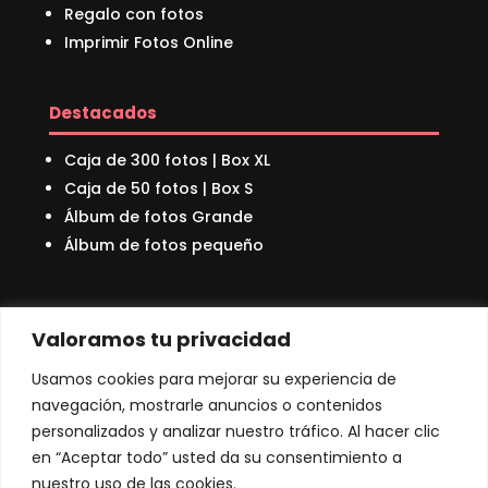
Regalo con fotos
Imprimir Fotos Online
Destacados
Caja de 300 fotos | Box XL
Caja de 50 fotos | Box S
Álbum de fotos Grande
Álbum de fotos pequeño
Sobre nosotros
Valoramos tu privacidad
Quienes Somos
Usamos cookies para mejorar su experiencia de
Nuestro Bosque
navegación, mostrarle anuncios o contenidos
Preguntas Frecuentes
personalizados y analizar nuestro tráfico. Al hacer clic
Blog
en “Aceptar todo” usted da su consentimiento a
Contacto
nuestro uso de las cookies.