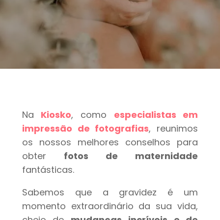
Na
Kiosko
, como
especialistas em
impressão de fotografias
, reunimos
os nossos melhores conselhos para
obter
fotos de maternidade
fantásticas.
Sabemos que a gravidez é um
momento extraordinário da sua vida,
cheio de
mudanças incríveis e de