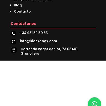
Blog
Contacto
Contáctanos
+34 931 59 50 85

info@kioskobox.com

Carrer de Roger de flor, 73 08401

Granollers