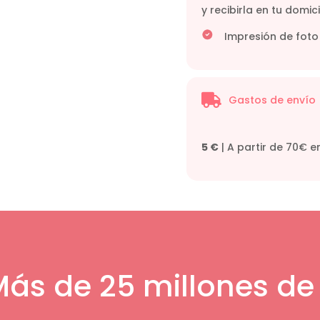
y recibirla en tu domici
Impresión de foto

Gastos de envío
5 €
| A partir de 70€ e
 Más de 25 millones de