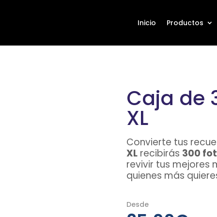
Inicio
Productos
Caja de 3
XL
Convierte tus recue
XL
recibirás
300 fo
revivir tus mejore
quienes más quiere
Desde