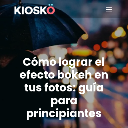
Cómo lograr el
efecto bokeh en
tus fotos: guía
para
principiantes