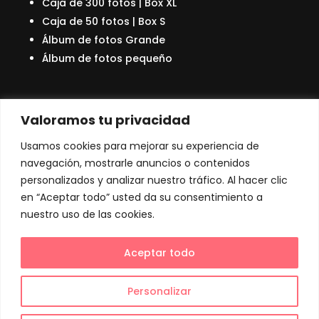
Caja de 300 fotos | Box XL
Caja de 50 fotos | Box S
Álbum de fotos Grande
Álbum de fotos pequeño
Sobre nosotros
Valoramos tu privacidad
Quienes Somos
Usamos cookies para mejorar su experiencia de
Nuestro Bosque
navegación, mostrarle anuncios o contenidos
Preguntas Frecuentes
personalizados y analizar nuestro tráfico. Al hacer clic
Blog
en “Aceptar todo” usted da su consentimiento a
Contacto
nuestro uso de las cookies.
Contáctanos
Aceptar todo
+34 931 59 50 85

Personalizar
info@kioskobox.com
