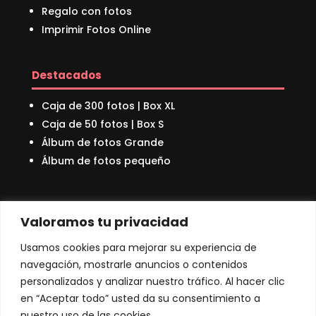
Regalo con fotos
Imprimir Fotos Online
Destacados
Caja de 300 fotos | Box XL
Caja de 50 fotos | Box S
Álbum de fotos Grande
Álbum de fotos pequeño
Sobre nosotros
Valoramos tu privacidad
Quienes Somos
Usamos cookies para mejorar su experiencia de
Nuestro Bosque
navegación, mostrarle anuncios o contenidos
Preguntas Frecuentes
personalizados y analizar nuestro tráfico. Al hacer clic
Blog
en “Aceptar todo” usted da su consentimiento a
Contacto
nuestro uso de las cookies.