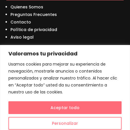
Quienes Somos
Preguntas Frecuentes
Contacto
Política de privacidad
Aviso legal
Valoramos tu privacidad
Contáctanos
Usamos cookies para mejorar su experiencia de
navegación, mostrarle anuncios o contenidos
+34 931 59 50 85

personalizados y analizar nuestro tráfico. Al hacer clic
info@kioskobox.com

en “Aceptar todo” usted da su consentimiento a
nuestro uso de las cookies.
Carrer de Roger de flor, 73 08401 Granollers

Aceptar todo
Copyright © 2024 – Ranking Online – Agencia de
marketing española
Personalizar