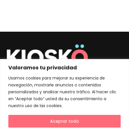
Valoramos tu privacidad
Con más de 30 años de
Usamos cookies para mejorar su experiencia de
experiencia, en Kiosko nos
navegación, mostrarle anuncios o contenidos
dedicamos a imprimir tanto
personalizados y analizar nuestro tráfico. Al hacer clic
fotografías como diversos
en “Aceptar todo” usted da su consentimiento a
artículos personalizados para tí.
nuestro uso de las cookies.
Aceptar todo